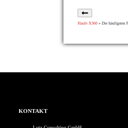
Haufe X360
»
Die häufigsten 
KONTAKT
Lutz Consulting GmbH