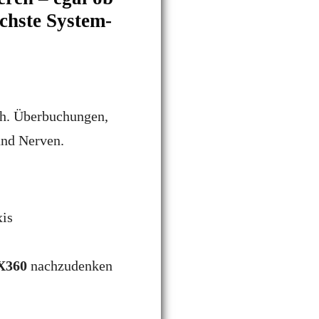
chste System-
ich. Überbuchungen,
und Nerven.
xis
X360
nachzudenken