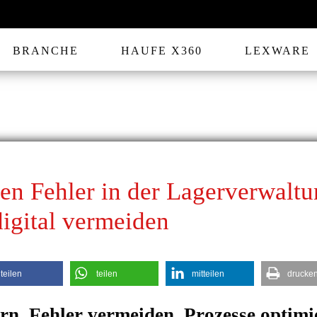
BRANCHE
HAUFE X360
LEXWARE
ten Fehler in der Lagerverwalt
digital vermeiden
teilen
teilen
mitteilen
drucke
ern, Fehler vermeiden, Prozesse optimi