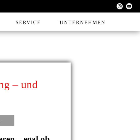
SERVICE
UNTERNEHMEN
ung – und
n
eren – egal ob