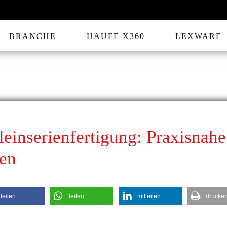
BRANCHE
HAUFE X360
LEXWARE
leinserienfertigung: Praxisnahe
ien
teilen
teilen
mitteilen
drucke