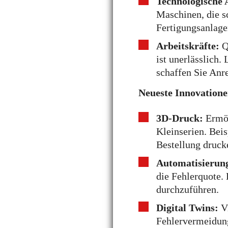
Technologische
Maschinen, die s
Fertigungsanlage
Arbeitskräfte:
Q
ist unerlässlich
schaffen Sie Anr
Neueste Innovatione
3D-Druck:
Ermög
Kleinserien. Bei
Bestellung druck
Automatisierun
die Fehlerquote. 
durchzuführen.
Digital Twins:
Vi
Fehlervermeidung.