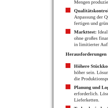
Mengen produzier
Qualitätskontrol
Anpassung der Qu
fertigen und grün
Markttest:
Ideal
ohne großes finan
in limitierter A
Herausforderungen d
Höhere Stückko
höher sein. Lösu
die Produktionsp
Planung und Log
erforderlich. Lö
Lieferketten.