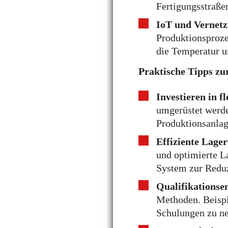
Fertigungsstraße
IoT und Vernet
Produktionsprozes
die Temperatur u
Praktische Tipps z
Investieren in f
umgerüstet werde
Produktionsanlag
Effiziente Lage
und optimierte L
System zur Redu
Qualifikationse
Methoden. Beispi
Schulungen zu n