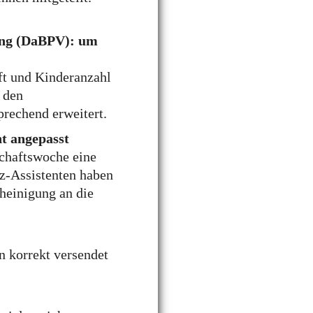
rung (DaBPV): um
ft und Kinderanzahl
 den
prechend erweitert.
nt angepasst
schaftswoche eine
tz-Assistenten haben
heinigung an die
n korrekt versendet