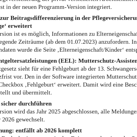
st in der neuen Programm-Version integriert.
zur Beitragsdifferenzierung in der Pflegeversiche
e‘ erweitert
rsion ist es möglich, Informationen zu Elterneigenscha
iegende Zeiträume (ab dem 01.07.2023) anzufordern. In
daten wurde die Seite ‚Elterneigenschaft/Kinder‘ ents
ntgeltersatzleistungen (EEL): Mutterschutz-Assiste
gesetz sieht für eine Fehlgeburt ab der 13. Schwanger
zfrist vor. Den in der Software integrierten Mutterschu
Checkbox ‚Fehlgeburt‘ erweitert. Damit wird eine Besc
ellt und übermittelt.
 sicher durchführen
rsion wird das Jahr 2025 abgeschlossen, alle Meldunge
r 2026 gewechselt.
nung: entfällt ab 2026 komplett