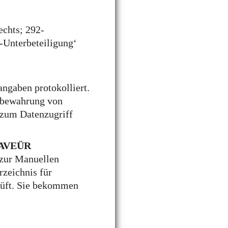
echts; 292-
-Unterbeteiligung‘
ngaben protokolliert.
fbewahrung von
 zum Datenzugriff
d AVEÜR
 zur Manuellen
zeichnis für
üft. Sie bekommen