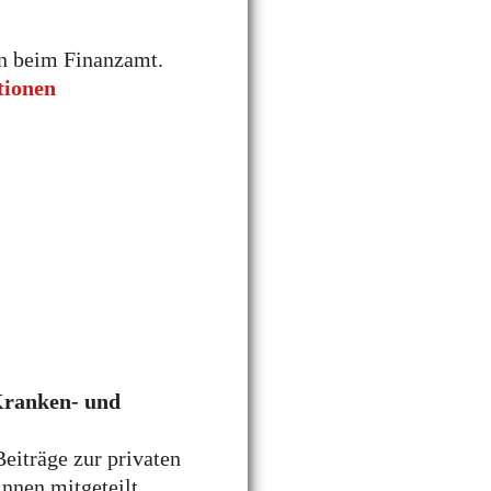
en beim Finanzamt.
tionen
Kranken- und
eiträge zur privaten
nnen mitgeteilt.