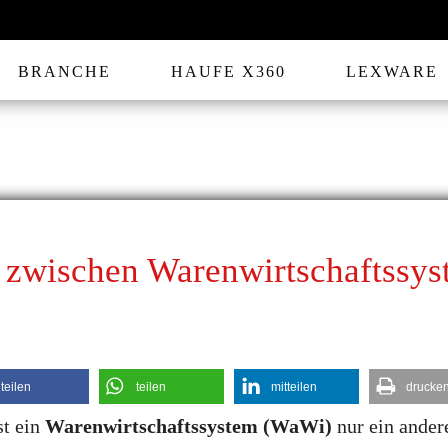
BRANCHE
HAUFE X360
LEXWARE
 zwischen Warenwirtschaftssy
teilen
teilen
mitteilen
drucke
st ein
Warenwirtschaftssystem (WaWi)
nur ein andere